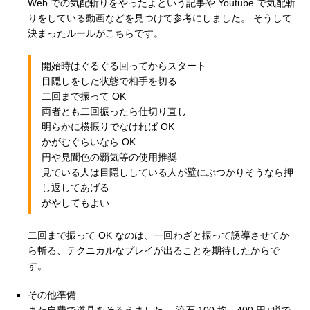
Web での気配斬りをやったよという記事や Youtube で気配斬
りをしている動画などを見つけて参考にしました。 そうして
決まったルールがこちらです。
開始時はぐるぐる回ってからスタート
目隠しをした状態で相手を切る
二回まで振って OK
両者とも二回振ったら仕切り直し
明らかに横振りでなければ OK
かがむぐらいなら OK
円や見聞色の覇気等の使用推奨
見ている人は目隠ししている人が壁にぶつかりそうなら押
し返してあげる
がやしてもよい
二回まで振って OK なのは、一回わざと振って誘導させてか
ら斬る、テクニカルなプレイが出ることを期待したからで
す。
その他準備
また自費で道具をそろえました。 流石 100 均。400 円+税で