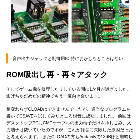
音声出力ジャックと制御用IC 特におかしなところはない
ROM吸出し再・再々アタック
そしてゲーム機を修理したりしている間に1か月が過ぎました。
逃げちゃだめだの精神でもう一度向き合います。
DINジャック
制御用IC
相変わらずCLOADはできませんでしたが、適当なプログラムを
書いてCSAVEを試してみたところ録音に成功しました。 前回は
デスクトップPCにCMTケーブルの出力端子だけを挿しこみ、入
力端子は抜いていたのですが、これが録音に失敗した原因だった
と考えられます。 またCLOADの方もAudacityで13dBほど増幅し