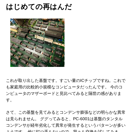
はじめての再はんだ
解体経過3
これが取り出した基盤です。すごい量のICチップですね。これで
も家庭用の比較的小規模なコンピュータだったんです。 今のコ
ンピュータのマザーボードと見比べてみると隔世の感がありま
す。
さて、この基盤を見てみるとコンデンサ膨張などの明らかな異常
圧巻のICチップ
は見られません。 ググってみると、PC-6001は基盤のタンタル
コンデンサが経年劣化して異常が発生するというパターンが多い
ようです。 他に打つ手もないので、我々も交換を試してみま