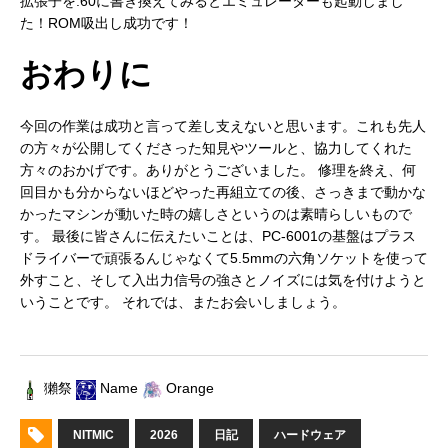
拡張子を.60に書き換えてみるとエミュレーターも起動しまし
た！ROM吸出し成功です！
おわりに
今回の作業は成功と言って差し支えないと思います。これも先人
録音成功？
の方々が公開してくださった知見やツールと、協力してくれた
方々のおかげです。ありがとうございました。 修理を終え、何
回目かも分からないほどやった再組立ての後、さっきまで動かな
かったマシンが動いた時の嬉しさというのは素晴らしいもので
す。 最後に皆さんに伝えたいことは、PC-6001の基盤はプラス
ドライバーで頑張るんじゃなくて5.5mmの六角ソケットを使って
外すこと、そして入出力信号の強さとノイズには気を付けようと
いうことです。 それでは、またお会いしましょう。
獺祭
Name
Orange
NITMIC
2026
日記
ハードウェア