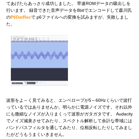
てあげたらあっさり成功しました。 早速ROMデータの吸出しを
行います。 録音できた音声データを8bitでエンコードして森川氏
の
P6DatRec
で.p6ファイルへの変換を試みますが、失敗しまし
た。
波形をよ～く見てみると、エンベロープが5～60Hzくらいで波打
っているではありませんか。明らかに電源ノイズです。それ以外
にも微細なノイズが入りまくって波形がガタガタです。 Audacity
でノイズ減衰させてみたり、スペクトル解析して余計な帯域には
バンドパスフィルタを通してみたり、位相反転したりしてみまし
たがどうもうまくいきません。
録音成功？