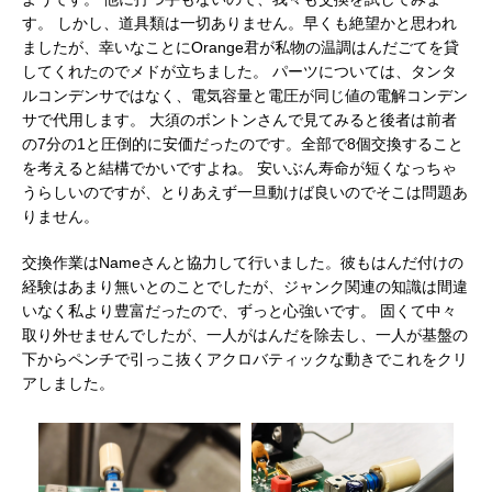
す。 しかし、道具類は一切ありません。早くも絶望かと思われ
ましたが、幸いなことにOrange君が私物の温調はんだごてを貸
してくれたのでメドが立ちました。 パーツについては、タンタ
ルコンデンサではなく、電気容量と電圧が同じ値の電解コンデン
サで代用します。 大須のボントンさんで見てみると後者は前者
の7分の1と圧倒的に安価だったのです。全部で8個交換すること
を考えると結構でかいですよね。 安いぶん寿命が短くなっちゃ
うらしいのですが、とりあえず一旦動けば良いのでそこは問題あ
りません。
交換作業はNameさんと協力して行いました。彼もはんだ付けの
経験はあまり無いとのことでしたが、ジャンク関連の知識は間違
いなく私より豊富だったので、ずっと心強いです。 固くて中々
取り外せませんでしたが、一人がはんだを除去し、一人が基盤の
下からペンチで引っこ抜くアクロバティックな動きでこれをクリ
アしました。