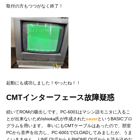
取付の方もつつがなく終了！
交換経過3
起動にも成功しました！やったね！！
CMTインターフェース故障疑惑
続いてROMの吸出しです。PC-6001はマシン語モニタに入るこ
とが出来ないためIshioka氏が作成された
saver
というBASICプロ
起動確認
グラムを用います。 幸いにもCMTケーブルはあったので、部室
PCから音声を出力し、PC-6001でCLOADしてみましたが、うま
くいきません。 LINE OUTからもPHONE OUTからも読み込めな