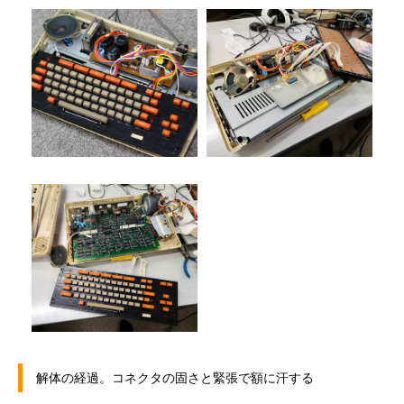
ねじ外し成功
解体経過1
解体経過2
解体の経過。コネクタの固さと緊張で額に汗する