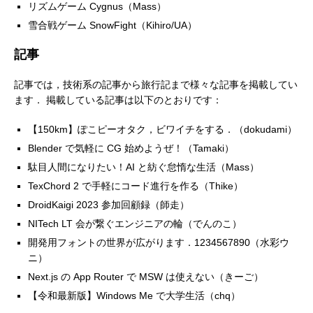
リズムゲーム Cygnus（Mass）
雪合戦ゲーム SnowFight（Kihiro/UA）
記事
記事では，技術系の記事から旅行記まで様々な記事を掲載してい
ます． 掲載している記事は以下のとおりです：
【150km】ぽこピーオタク，ビワイチをする．（dokudami）
Blender で気軽に CG 始めようぜ！（Tamaki）
駄目人間になりたい！AI と紡ぐ怠惰な生活（Mass）
TexChord 2 で手軽にコード進行を作る（Thike）
DroidKaigi 2023 参加回顧録（師走）
NITech LT 会が繋ぐエンジニアの輪（でんのこ）
開発用フォントの世界が広がります．1234567890（水彩ウ
ニ）
Next.js の App Router で MSW は使えない（きーご）
【令和最新版】Windows Me で大学生活（chq）