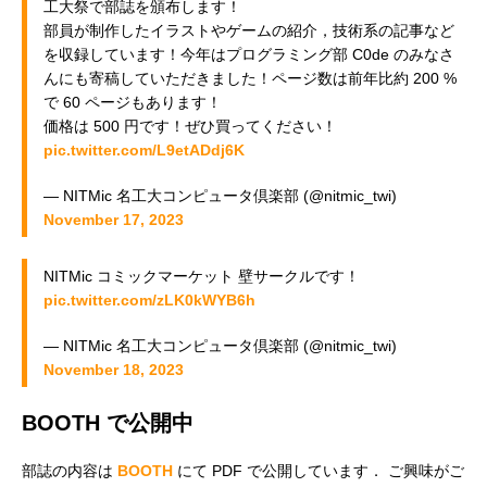
工大祭で部誌を頒布します！
部員が制作したイラストやゲームの紹介，技術系の記事など
を収録しています！今年はプログラミング部 C0de のみなさ
んにも寄稿していただきました！ページ数は前年比約 200 %
で 60 ページもあります！
価格は 500 円です！ぜひ買ってください！
pic.twitter.com/L9etADdj6K
— NITMic 名工大コンピュータ倶楽部 (@nitmic_twi)
November 17, 2023
NITMic コミックマーケット 壁サークルです！
pic.twitter.com/zLK0kWYB6h
— NITMic 名工大コンピュータ倶楽部 (@nitmic_twi)
November 18, 2023
BOOTH で公開中
部誌の内容は
BOOTH
にて PDF で公開しています． ご興味がご