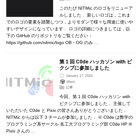
このたび NITMic のロゴをリニューア
ルしました． 新しいロゴは，これま
でのロゴの要素を踏襲しつつ，よりモダンで様々な用途に使いや
すいデザインになっています． ロゴの詳細につきましては，以
下の GitHub のリポジトリをご覧ください：
https://github.com/nitmic/logo OB・OG のみ …
第 1 回 C0de ハッカソン with ピ
クシブに参加しました
January 17, 2024
Mass
記事
今回、第 1 回 C0de ハッカソン with
ピクシブに参加しました． 主催して
いただいた C0de と Pixiv の皆さんありがとうございました．
NITMic からは以下 3 チームが参加しました． ※ C0de は弊学の
プログラミング系サークル 名工大プログラミング部 C0de HP ※
Pixiv さんの …