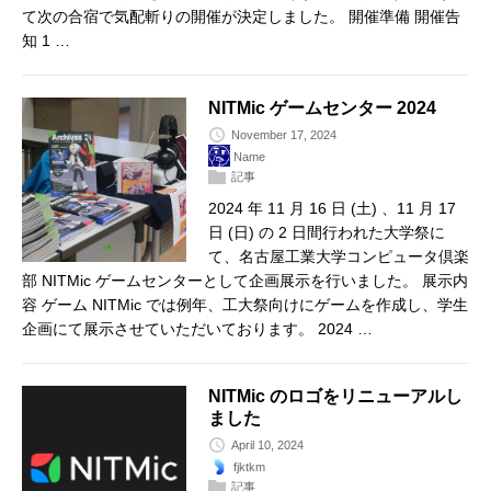
て次の合宿で気配斬りの開催が決定しました。 開催準備 開催告
知 1 …
NITMic ゲームセンター 2024
November 17, 2024
Name
記事
2024 年 11 月 16 日 (土) 、11 月 17
日 (日) の 2 日間行われた大学祭に
て、名古屋工業大学コンピュータ倶楽
部 NITMic ゲームセンターとして企画展示を行いました。 展示内
容 ゲーム NITMic では例年、工大祭向けにゲームを作成し、学生
企画にて展示させていただいております。 2024 …
NITMic のロゴをリニューアルし
ました
April 10, 2024
fjktkm
記事