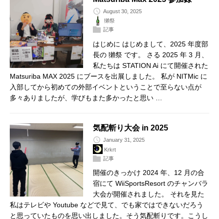
August 30, 2025
獺祭
記事
はじめに はじめまして、2025 年度部
長の 獺祭 です。 さる 2025 年 3 月、
私たちは STATION Ai にて開催された
Matsuriba MAX 2025 にブースを出展しました。 私が NITMic に
入部してから初めての外部イベントということで至らない点が
多々ありましたが、学びもまた多かったと思い …
気配斬り大会 in 2025
January 31, 2025
Krkrt
記事
開催のきっかけ 2024 年、12 月の合
宿にて WiiSportsResort のチャンバラ
大会が開催されました。 それを見た
私はテレビや Youtube などで見て、でも家ではできないだろう
と思っていたものを思い出しました。そう気配斬りです。こうし