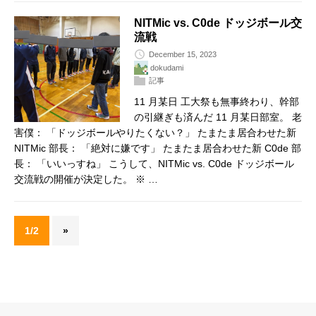
NITMic vs. C0de ドッジボール交
流戦
December 15, 2023
dokudami
記事
11 月某日 工大祭も無事終わり、幹部
の引継ぎも済んだ 11 月某日部室。 老
害僕： 「ドッジボールやりたくない？」 たまたま居合わせた新
NITMic 部長： 「絶対に嫌です」 たまたま居合わせた新 C0de 部
長： 「いいっすね」 こうして、NITMic vs. C0de ドッジボール
交流戦の開催が決定した。 ※ …
1/2
»