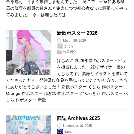
合を抱え、うまく動作しませんでした。 そこで、部室にある機
器の修理を部員の皆さんと協力しつつ初心者なりに頑張ってやっ
てみました。 今回修理したのは… …
新歓ポスター 2026
March 28, 2026
くじら
作品紹介
はじめに 2026年度のポスター・ビラ
を担当しました、2Dデザイナー長の
くじらです。素敵なイラストを描いて
くださった方々、発注及び印刷を手伝っていただいた方々、本当
にありがとうございました！ 新歓ポスター くじら 作ポスター
Orange 作ポスター ねぎ塩 作ポスター ごみっきぃ 作ポスター ぺ
しら 作ポスター 新歓 …
部誌 Archives 2025
November 16, 2025
Name